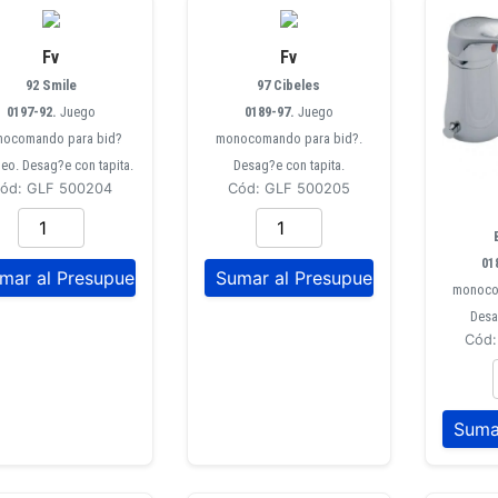
Fv
Fv
92 Smile
97 Cibeles
0197-92.
Juego
0189-97.
Juego
ocomando para bid?
monocomando para bid?.
eo. Desag?e con tapita.
Desag?e con tapita.
ód: GLF 500204
Cód: GLF 500205
01
monoco
Desa
Cód: