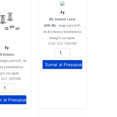
Fv
85L Dominic Lever
0295-85L.
Juego para bid?,
de dos llaves y transferencia.
Desag?e con tapita.
Cód: GLF 500199
Fv
85 Dominic
Juego para bid?, de
es y transferencia.
g?e con tapita.
: GLF 500198