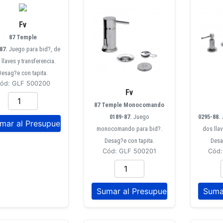
Fv
87 Temple
-87.
Juego para bid?, de
llaves y transferencia.
Desag?e con tapita.
ód: GLF 500200
Fv
87 Temple Monocomando
0189-87.
Juego
0295-88.
monocomando para bid?.
dos llav
Desag?e con tapita.
Desa
Cód: GLF 500201
Cód: