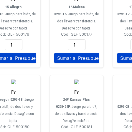
15 Allegro
16 Malena
1
15.
Juego para bid?, de
0295-16.
Juego para bid?, de
0295-17.
llaves y transferencia.
dos llaves y transferencia.
dos llav
Desag?e con tapita.
Desag?e con tapita.
Desa
ód: GLF 500176
Cód: GLF 500177
Cód
Fv
Fv
Oregon 0295-18.
Juego
24P Kansas Plus
a bid?, de dos llaves y
0295-24P.
Juego para bid?,
0295-28.
sferencia. Desag?e con
de dos llaves y transferencia.
dos llav
tapita.
Desag?e inclu?do.
Desa
ód: GLF 500180
Cód: GLF 500181
Cód