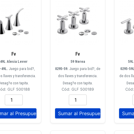
Fv
Fv
49L Alesia Lever
59 Nerea
59L
-49L.
Juego para bid?,
0295-59.
Juego para bid?, de
0295-59
s llaves y transferencia.
dos llaves y transferencia.
de dos ll
Desag?e con tapita.
Desag?e con tapita.
Desa
ód: GLF 500188
Cód: GLF 500189
Cód