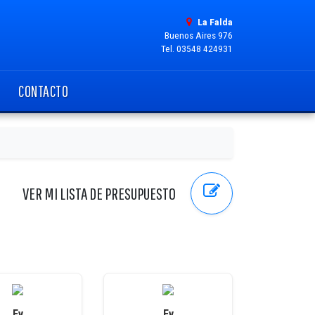
La Falda
Buenos Aires 976
Tel. 03548 424931
CONTACTO
VER MI LISTA DE PRESUPUESTO
Fv
Fv