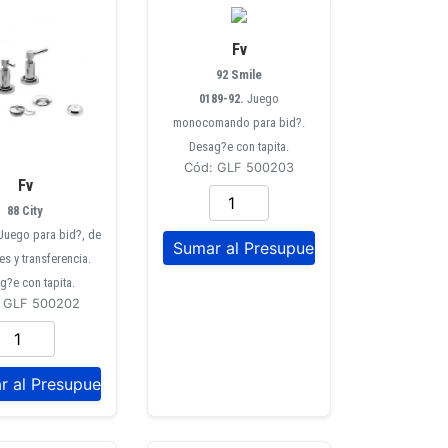
Fv
92 Smile
0189-92.
Juego
monocomando para bid?.
Desag?e con tapita.
Cód: GLF 500203
Fv
88 City
Juego para bid?, de
es y transferencia.
g?e con tapita.
 GLF 500202