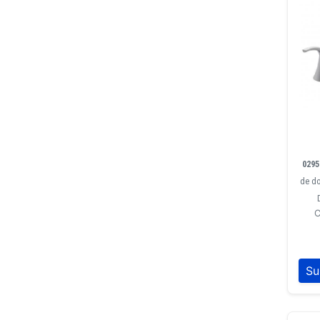
0295
de do
C