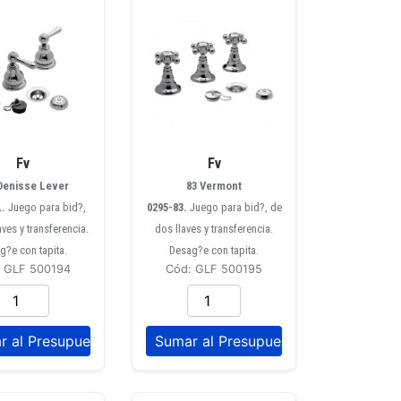
Fv
Fv
Denisse Lever
83 Vermont
L.
Juego para bid?,
0295-83.
Juego para bid?, de
aves y transferencia.
dos llaves y transferencia.
g?e con tapita.
Desag?e con tapita.
: GLF 500194
Cód: GLF 500195