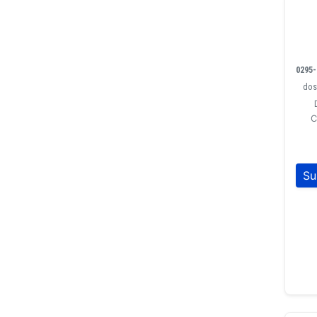
0295
dos 
C