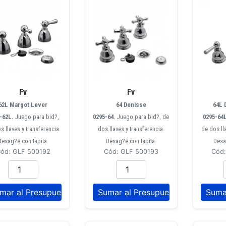
Fv
Fv
62L Margot Lever
64 Denisse
64L 
-62L.
Juego para bid?,
0295-64.
Juego para bid?, de
0295-64
s llaves y transferencia.
dos llaves y transferencia.
de dos ll
Desag?e con tapita.
Desag?e con tapita.
Desa
ód: GLF 500192
Cód: GLF 500193
Cód