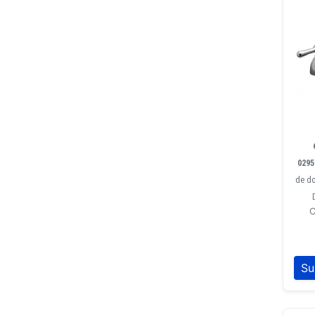
0295
de do
C