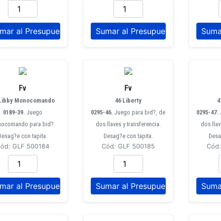
Fv
Fv
 Libby Monocomando
46 Liberty
4
0189-39.
Juego
0295-46.
Juego para bid?, de
0295-47.
ocomando para bid?.
dos llaves y transferencia.
dos llav
Desag?e con tapita.
Desag?e con tapita.
Desa
ód: GLF 500184
Cód: GLF 500185
Cód