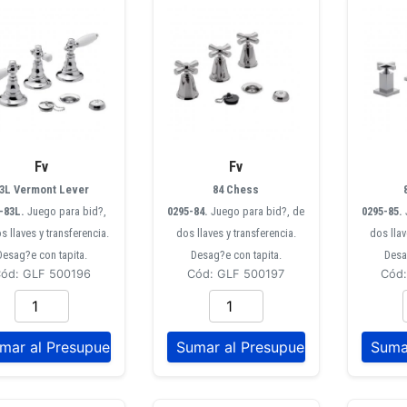
Fv
Fv
3L Vermont Lever
84 Chess
-83L.
Juego para bid?,
0295-84.
Juego para bid?, de
0295-85.
s llaves y transferencia.
dos llaves y transferencia.
dos llav
Desag?e con tapita.
Desag?e con tapita.
Desa
ód: GLF 500196
Cód: GLF 500197
Cód