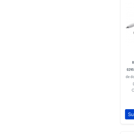
8
0295
de do
C