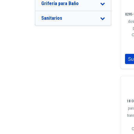
Grifería para Baño
0295-
Sanitarios
dos 
C
18 
par
tran
C