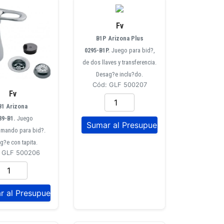
Fv
B1P Arizona Plus
0295-B1P.
Juego para bid?,
de dos llaves y transferencia.
Desag?e inclu?do.
Cód: GLF 500207
Fv
B1 Arizona
89-B1.
Juego
mando para bid?.
g?e con tapita.
 GLF 500206