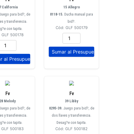
7 California
15 Allegro
Juego para bid?, de
0118-15.
Ducha manual para
es y transferencia.
bid?.
Cód: GLF 500179
g?e con tapita.
: GLF 500178
Fv
Fv
28 Melody
39 Libby
Juego para bid?, de
0295-39.
Juego para bid?, de
es y transferencia.
dos llaves y transferencia.
g?e con tapita.
Desag?e con tapita.
: GLF 500183
Cód: GLF 500182