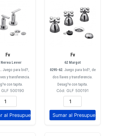
Fv
Fv
 Nerea Lever
62 Margot
L.
Juego para bid?,
0295-62.
Juego para bid?, de
aves y transferencia.
dos llaves y transferencia.
g?e con tapita.
Desag?e con tapita.
: GLF 500190
Cód: GLF 500191