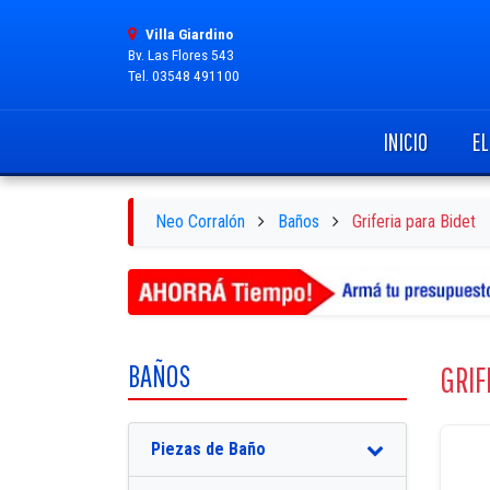
Villa Giardino
Bv. Las Flores 543
Tel. 03548 491100
INICIO
E
Neo Corralón
Baños
Griferia para Bidet
BAÑOS
GRIF
Piezas de Baño